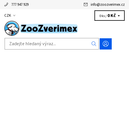
777 947 929
info
@
zoozverimex.cz
0 Kč
CZK
0 ks /