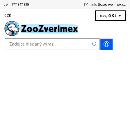
777 947 929
info
@
zoozverimex.cz
0 Kč
CZK
0 ks /