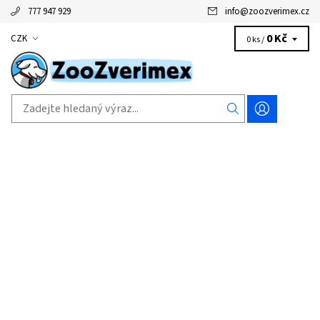
777 947 929
info
@
zoozverimex.cz
0 Kč
CZK
0 ks /