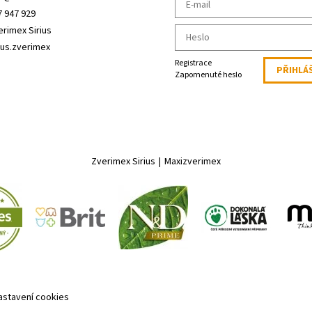
7 947 929
erimex Sirius
ius.zverimex
Registrace
Zapomenuté heslo
Zverimex Sirius
|
Maxizverimex
astavení cookies