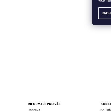
Více in
NAS
INFORMACE PRO VÁS
KONT
Doprava
inf