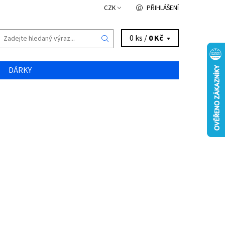
CZK
PŘIHLÁŠENÍ
0 ks /
0 Kč
DÁRKY