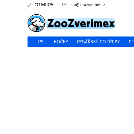
777 947 929
info
@
zoozverimex.cz
PSI
KOČKY
RYBÁŘSKÉ POTŘEBY
PT
NEJVÝHODNĚJŠÍ CENA/VÝPRODEJ
GABY RYBY