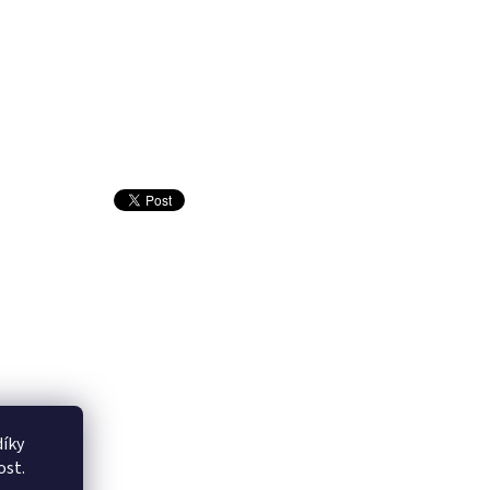
íky
ost.