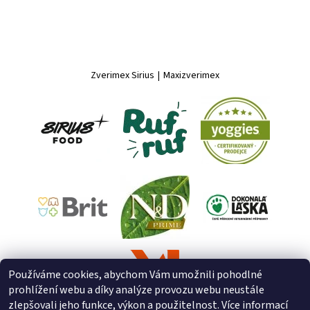
Zverimex Sirius
|
Maxizverimex
Používáme cookies, abychom Vám umožnili pohodlné
prohlížení webu a díky analýze provozu webu neustále
zlepšovali jeho funkce, výkon a použitelnost. Více informací