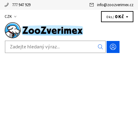
777 947 929
info
@
zoozverimex.cz
0 Kč
CZK
0 ks /