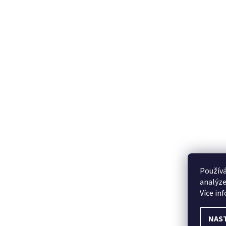
Používá
analýze
Více in
NAS