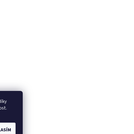
íky
ost.
ASÍM