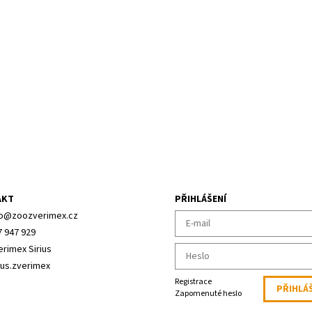
AKT
PŘIHLÁŠENÍ
o
@
zoozverimex.cz
7 947 929
erimex Sirius
ius.zverimex
Registrace
Zapomenuté heslo