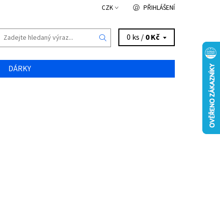
CZK
PŘIHLÁŠENÍ
0 ks /
0 Kč
DÁRKY