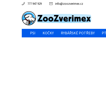
777 947 929
info
@
zoozverimex.cz
PSI
KOČKY
RYBÁŘSKÉ POTŘEBY
PT
NEJVÝHODNĚJŠÍ CENA/VÝPRODEJ
GABY RYBY