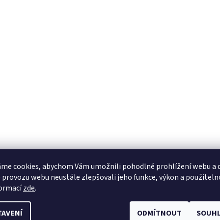
me cookies, abychom Vám umožnili pohodlné prohlížení webu a d
 provozu webu neustále zlepšovali jeho funkce, výkon a použiteln
formací
zde
.
TAVENÍ
ODMÍTNOUT
SOUHL