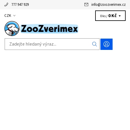
777 947 929
info
@
zoozverimex.cz
0 Kč
CZK
0 ks /