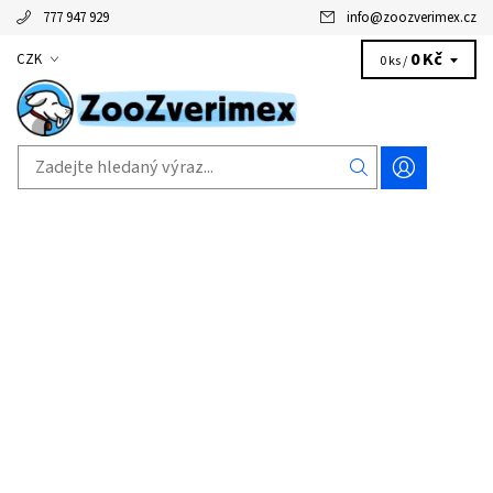
777 947 929
info
@
zoozverimex.cz
0 Kč
CZK
0 ks /