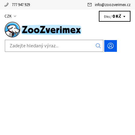
777 947 929
info
@
zoozverimex.cz
0 Kč
CZK
0 ks /