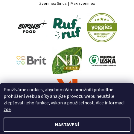
Zverimex Sirius
|
Maxizverimex
Používáme cookies, abychom Vám umožnili pohodlné
prohlížení webu a díky analýze provozu webu neustále
zlepšovali jeho funkce, výkon a použitelnost. Více informací
zde
.
NASTAVENÍ
2026 © ZooZverimex, všechna práva vyhrazena
Upravit nastavení
cookies