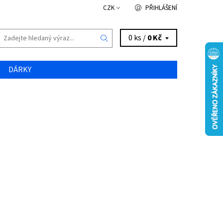
CZK
PŘIHLÁŠENÍ
0 ks /
0 Kč
DÁRKY