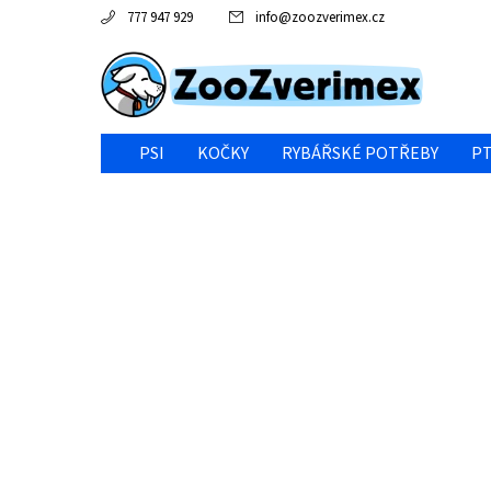
777 947 929
info
@
zoozverimex.cz
PSI
KOČKY
RYBÁŘSKÉ POTŘEBY
PT
NEJVÝHODNĚJŠÍ CENA/VÝPRODEJ
GABY RYBY