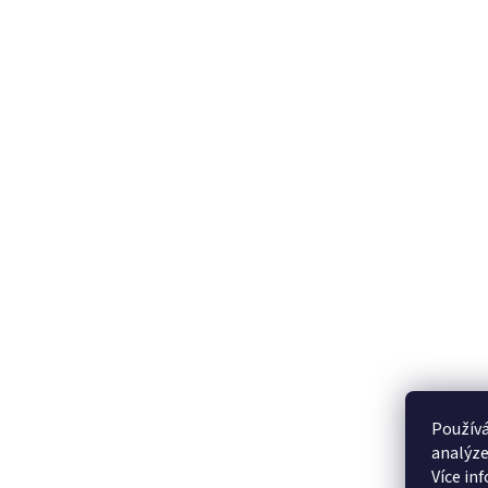
Používá
analýze
Více in