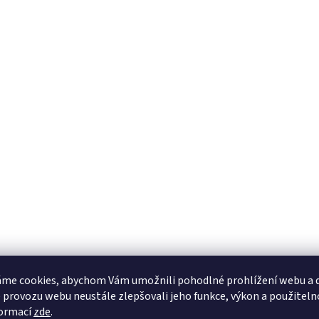
me cookies, abychom Vám umožnili pohodlné prohlížení webu a d
 provozu webu neustále zlepšovali jeho funkce, výkon a použiteln
formací
zde
.