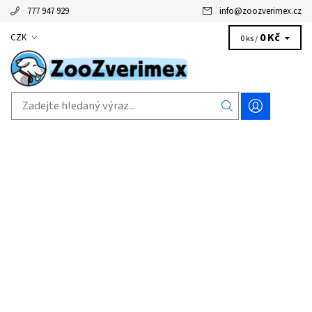
777 947 929
info
@
zoozverimex.cz
0 Kč
CZK
0 ks /