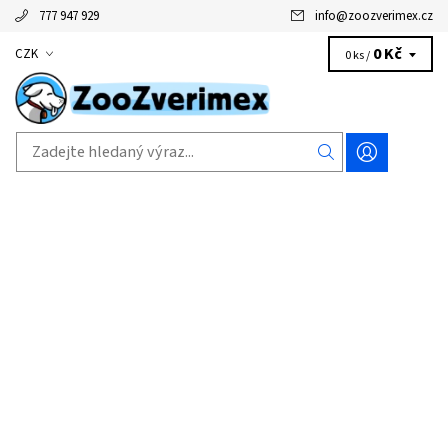
777 947 929
info
@
zoozverimex.cz
0 Kč
CZK
0 ks /