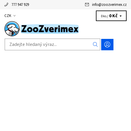
777 947 929
info
@
zoozverimex.cz
0 Kč
CZK
0 ks /