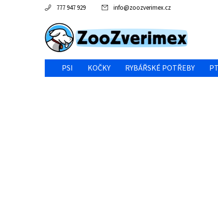
777 947 929
info
@
zoozverimex.cz
PSI
KOČKY
RYBÁŘSKÉ POTŘEBY
PT
NEJVÝHODNĚJŠÍ CENA/VÝPRODEJ
GABY RYBY