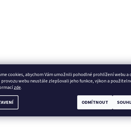
me cookies, abychom Vám umožnili pohodlné prohlížení webu a d
 provozu webu neustále zlepšovali jeho funkce, výkon a použiteln
formací
zde
.
TAVENÍ
ODMÍTNOUT
SOUHL