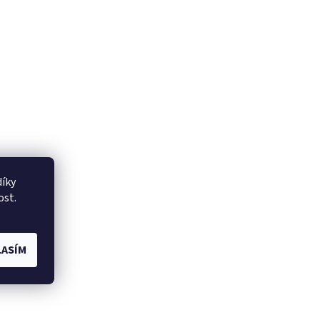
íky
ost.
ASÍM