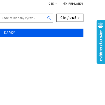
CZK
PŘIHLÁŠENÍ
0 ks /
0 Kč
DÁRKY