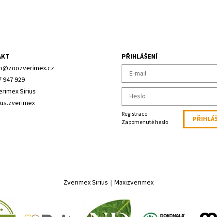
AKT
PŘIHLÁŠENÍ
o
@
zoozverimex.cz
7 947 929
erimex Sirius
ius.zverimex
Registrace
Zapomenuté heslo
Zverimex Sirius
|
Maxizverimex