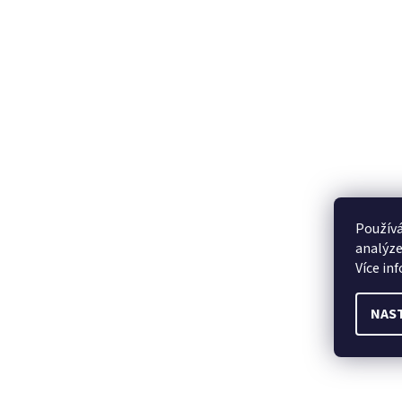
Používá
analýze
Více in
NAS