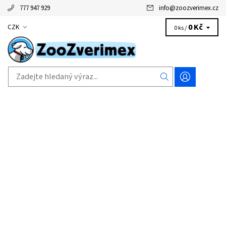
777 947 929
info
@
zoozverimex.cz
0 Kč
CZK
0 ks /