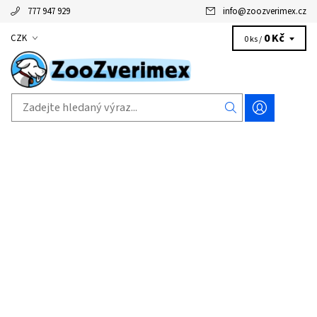
777 947 929
info
@
zoozverimex.cz
0 Kč
CZK
0 ks /