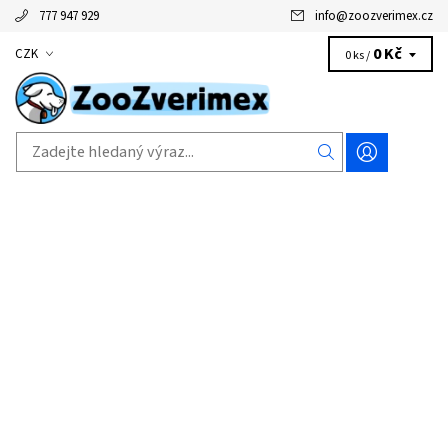
777 947 929
info
@
zoozverimex.cz
0 Kč
CZK
0 ks /