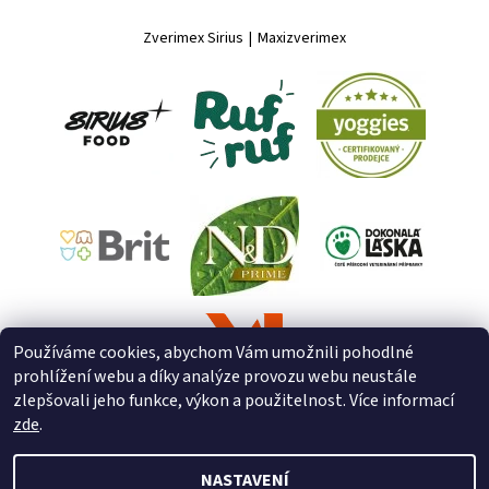
Zverimex Sirius
|
Maxizverimex
Používáme cookies, abychom Vám umožnili pohodlné
prohlížení webu a díky analýze provozu webu neustále
zlepšovali jeho funkce, výkon a použitelnost. Více informací
zde
.
NASTAVENÍ