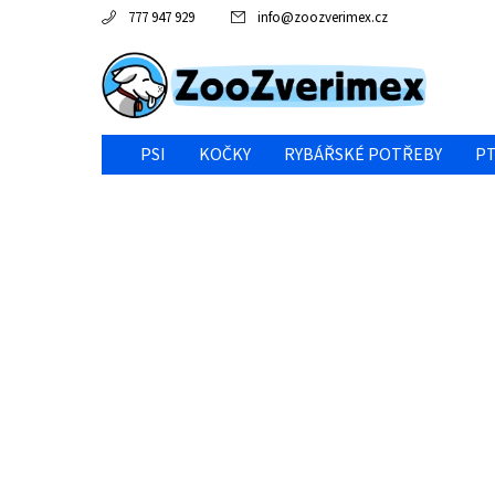
777 947 929
info
@
zoozverimex.cz
PSI
KOČKY
RYBÁŘSKÉ POTŘEBY
PT
NEJVÝHODNĚJŠÍ CENA/VÝPRODEJ
GABY RYBY