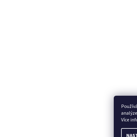
Používá
analýze
Více in
NAS