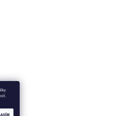
íky
ost.
ASÍM