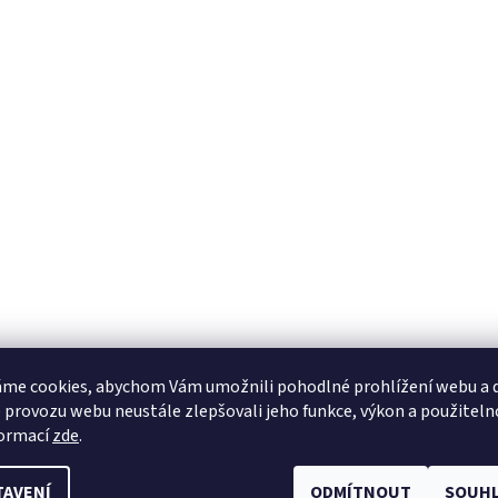
me cookies, abychom Vám umožnili pohodlné prohlížení webu a d
 provozu webu neustále zlepšovali jeho funkce, výkon a použiteln
formací
zde
.
TAVENÍ
ODMÍTNOUT
SOUHL