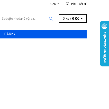
CZK
PŘIHLÁŠENÍ
0 ks /
0 Kč
DÁRKY