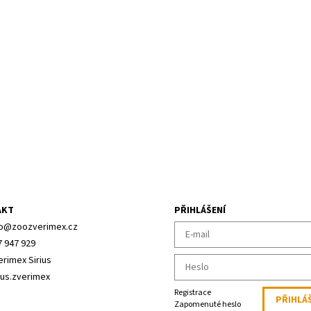
AKT
PŘIHLÁŠENÍ
o
@
zoozverimex.cz
7 947 929
erimex Sirius
ius.zverimex
Registrace
Zapomenuté heslo