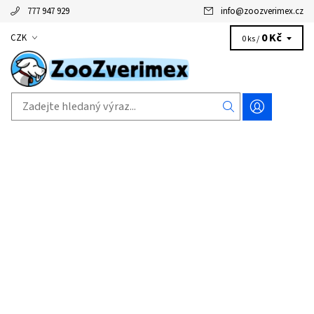
777 947 929
info
@
zoozverimex.cz
0 Kč
CZK
0 ks /