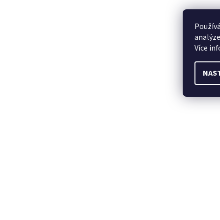
Používá
analýze
Více in
NAS