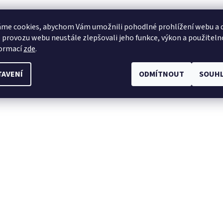
me cookies, abychom Vám umožnili pohodlné prohlížení webu a d
 provozu webu neustále zlepšovali jeho funkce, výkon a použiteln
formací
zde
.
TAVENÍ
ODMÍTNOUT
SOUHL