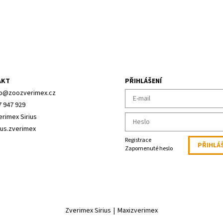
AKT
PŘIHLÁŠENÍ
o
@
zoozverimex.cz
7 947 929
erimex Sirius
ius.zverimex
Registrace
Zapomenuté heslo
Zverimex Sirius
|
Maxizverimex