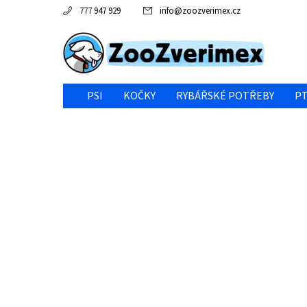
777 947 929
info
@
zoozverimex.cz
PSI
KOČKY
RYBÁŘSKÉ POTŘEBY
PT
NEJVÝHODNĚJŠÍ CENA/VÝPRODEJ
GABY RYBY