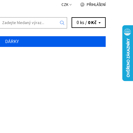
CZK
PŘIHLÁŠENÍ
0 ks /
0 Kč
DÁRKY