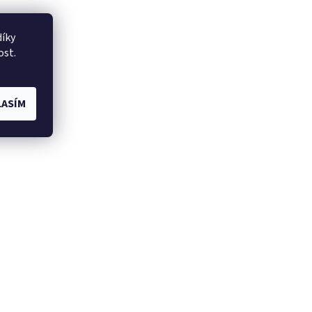
íky
ost.
ASÍM