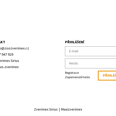
AKT
PŘIHLÁŠENÍ
o
@
zoozverimex.cz
7 947 929
erimex Sirius
ius.zverimex
Registrace
Zapomenuté heslo
Zverimex Sirius
|
Maxizverimex