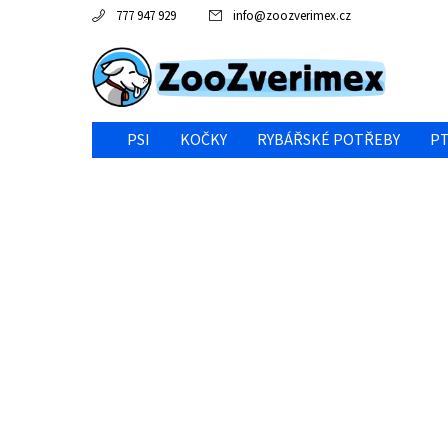
777 947 929
info
@
zoozverimex.cz
PSI
KOČKY
RYBÁŘSKÉ POTŘEBY
PT
NEJVÝHODNĚJŠÍ CENA/VÝPRODEJ
GABY RYBY