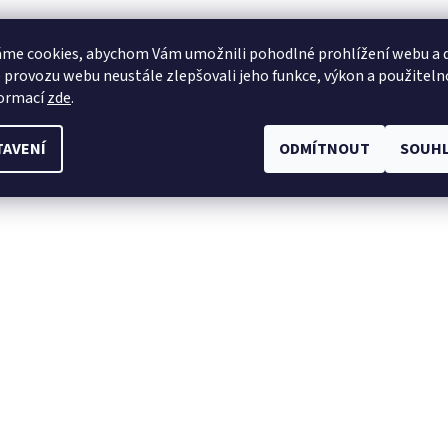
me cookies, abychom Vám umožnili pohodlné prohlížení webu a d
 provozu webu neustále zlepšovali jeho funkce, výkon a použiteln
formací
zde
.
TAVENÍ
ODMÍTNOUT
SOUHL