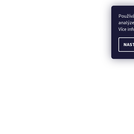
Používá
analýze
Více in
NAS