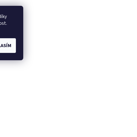
íky
ost.
ASÍM