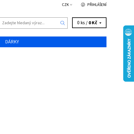
CZK
PŘIHLÁŠENÍ
0 ks /
0 Kč
DÁRKY