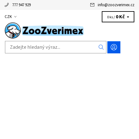
777 947 929
info
@
zoozverimex.cz
0 Kč
CZK
0 ks /