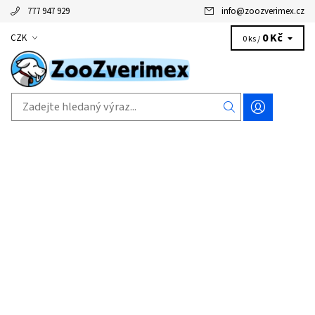
777 947 929
info
@
zoozverimex.cz
0 Kč
CZK
0 ks /