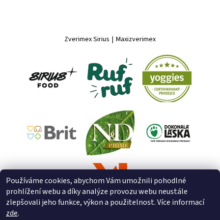
Zverimex Sirius
|
Maxizverimex
Používáme cookies, abychom Vám umožnili pohodlné
prohlížení webu a díky analýze provozu webu neustále
zlepšovali jeho funkce, výkon a použitelnost. Více informací
zde
.