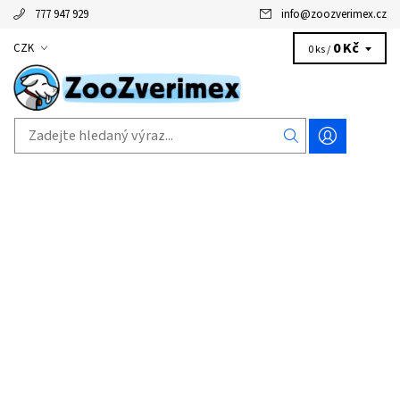
777 947 929
info
@
zoozverimex.cz
0 Kč
CZK
0 ks /