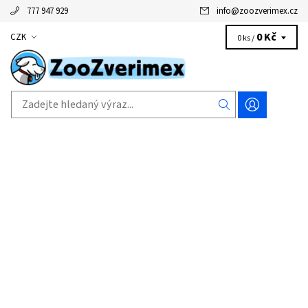
777 947 929
info
@
zoozverimex.cz
0 Kč
CZK
0 ks /