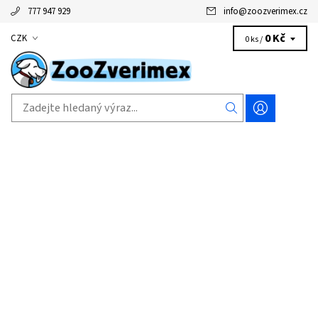
777 947 929
info
@
zoozverimex.cz
0 Kč
CZK
0 ks /