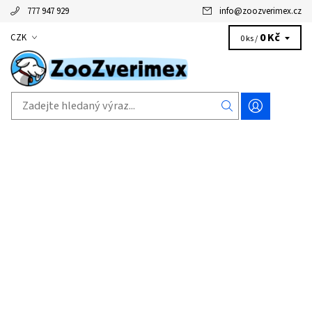
777 947 929
info
@
zoozverimex.cz
0 Kč
CZK
0 ks /