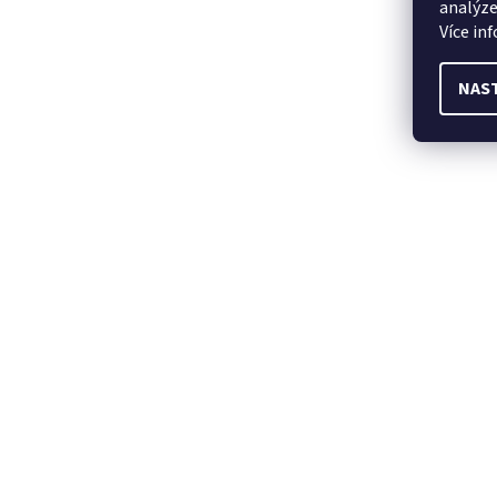
analýze
Více in
NAS