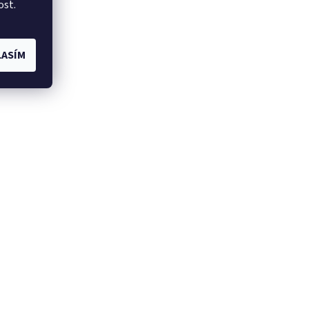
ost.
ASÍM