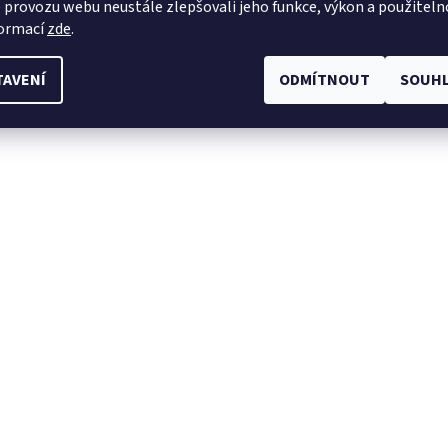
 provozu webu neustále zlepšovali jeho funkce, výkon a použiteln
formací
zde
.
TAVENÍ
ODMÍTNOUT
SOUHL