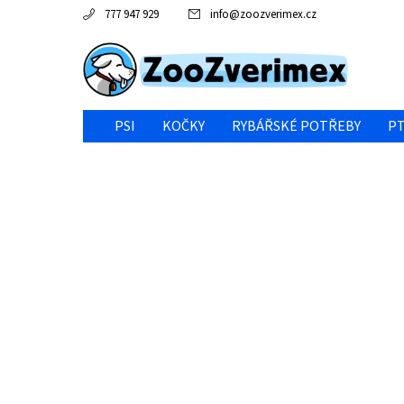
777 947 929
info
@
zoozverimex.cz
PSI
KOČKY
RYBÁŘSKÉ POTŘEBY
PT
NEJVÝHODNĚJŠÍ CENA/VÝPRODEJ
GABY RYBY