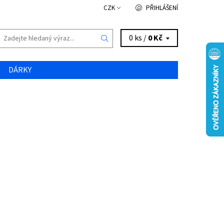
CZK
PŘIHLÁŠENÍ
0 ks /
0 Kč
DÁRKY