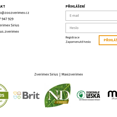
AKT
PŘIHLÁŠENÍ
o
@
zoozverimex.cz
7 947 929
erimex Sirius
ius.zverimex
Registrace
Zapomenuté heslo
Zverimex Sirius
|
Maxizverimex