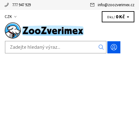
777 947 929
info
@
zoozverimex.cz
0 Kč
CZK
0 ks /