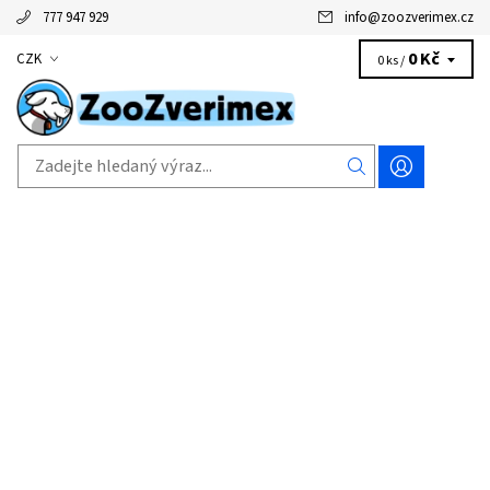
777 947 929
info
@
zoozverimex.cz
0 Kč
CZK
0 ks /