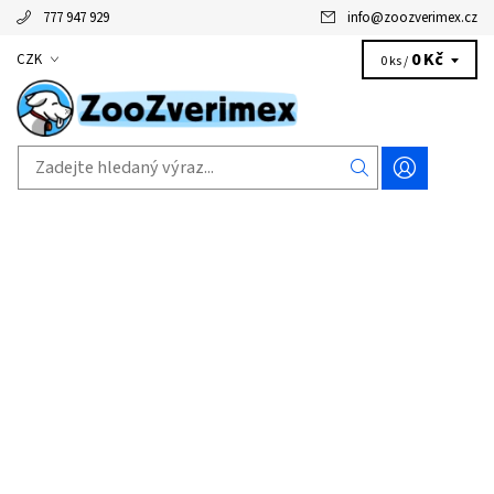
777 947 929
info
@
zoozverimex.cz
0 Kč
CZK
0 ks /