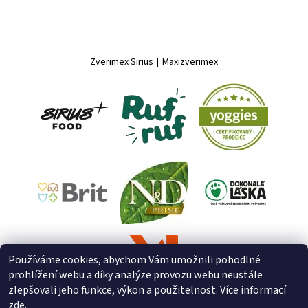
Zverimex Sirius
|
Maxizverimex
Používáme cookies, abychom Vám umožnili pohodlné
prohlížení webu a díky analýze provozu webu neustále
zlepšovali jeho funkce, výkon a použitelnost. Více informací
zde
.