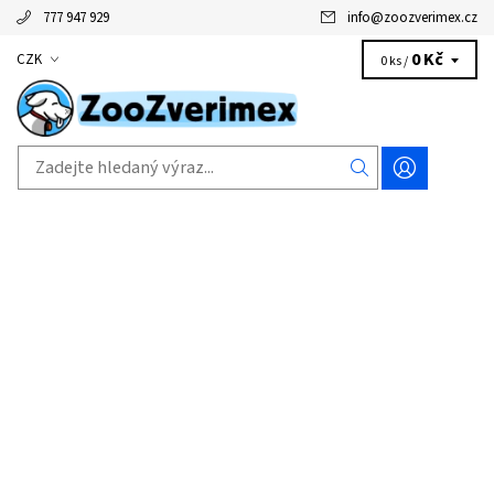
777 947 929
info
@
zoozverimex.cz
0 Kč
CZK
0 ks /