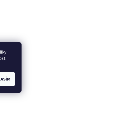
íky
ost.
ASÍM