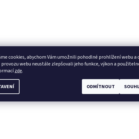
me cookies, abychom Vám umožnili pohodlné prohlížení webu a d
 provozu webu neustále zlepšovali jeho funkce, výkon a použiteln
formací
zde
.
TAVENÍ
ODMÍTNOUT
SOUHL