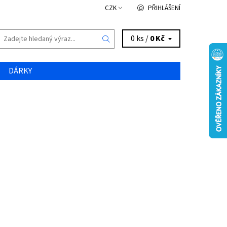
CZK
PŘIHLÁŠENÍ
0 ks /
0 Kč
DÁRKY