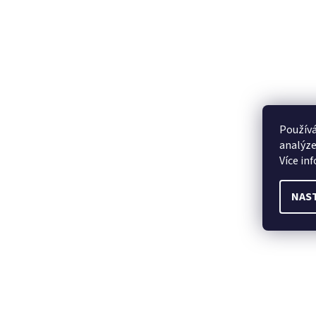
Používá
analýze
Více in
NAS