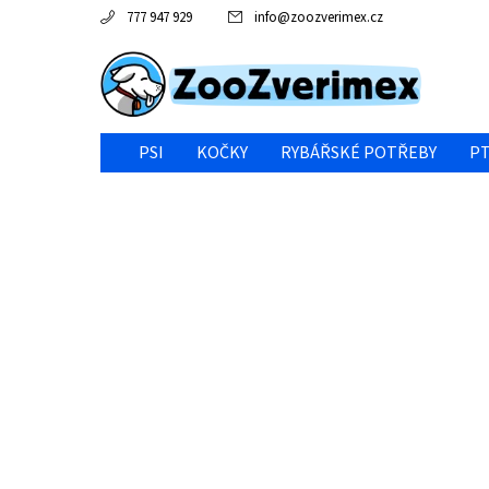
777 947 929
info
@
zoozverimex.cz
PSI
KOČKY
RYBÁŘSKÉ POTŘEBY
PT
NEJVÝHODNĚJŠÍ CENA/VÝPRODEJ
GABY RYBY