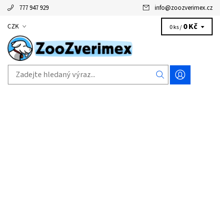
777 947 929
info
@
zoozverimex.cz
0 Kč
CZK
0 ks /