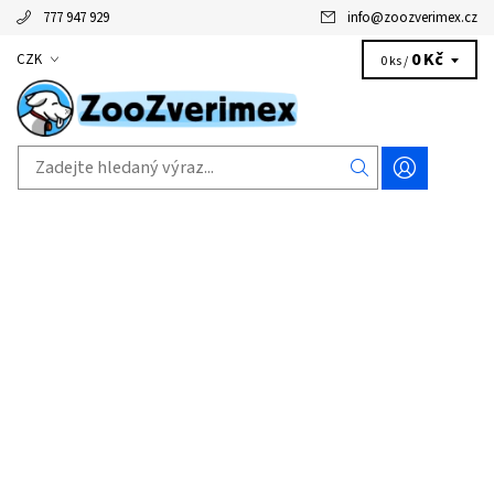
777 947 929
info
@
zoozverimex.cz
0 Kč
CZK
0 ks /