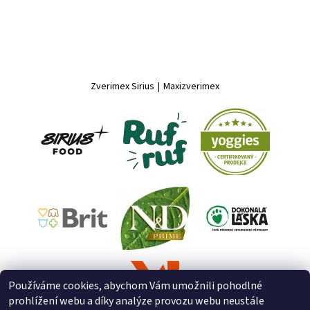
Zverimex Sirius
|
Maxizverimex
Používáme cookies, abychom Vám umožnili pohodlné
prohlížení webu a díky analýze provozu webu neustále