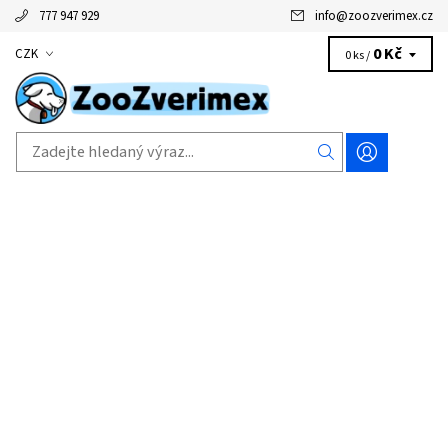
777 947 929
info
@
zoozverimex.cz
0 Kč
CZK
0 ks /