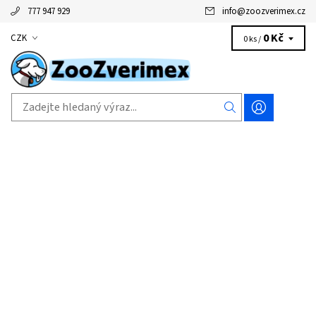
777 947 929
info
@
zoozverimex.cz
0 Kč
CZK
0 ks /