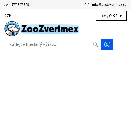
777 947 929
info
@
zoozverimex.cz
0 Kč
CZK
0 ks /