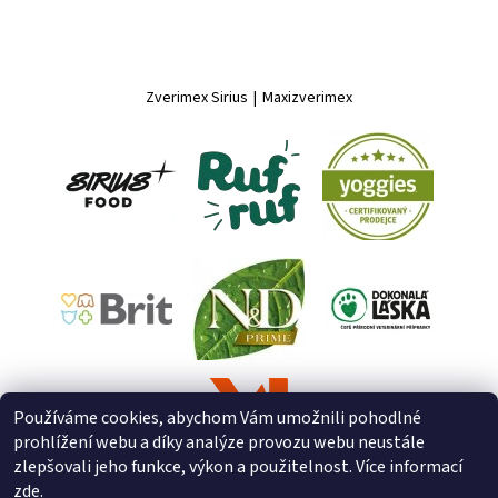
Zverimex Sirius
|
Maxizverimex
Používáme cookies, abychom Vám umožnili pohodlné
prohlížení webu a díky analýze provozu webu neustále
zlepšovali jeho funkce, výkon a použitelnost. Více informací
zde
.