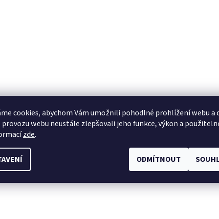
me cookies, abychom Vám umožnili pohodlné prohlížení webu a d
 provozu webu neustále zlepšovali jeho funkce, výkon a použiteln
formací
zde
.
TAVENÍ
ODMÍTNOUT
SOUHL