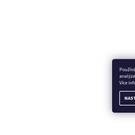
Používá
analýze
Více in
NAS