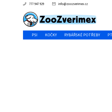
777 947 929
info
@
zoozverimex.cz
PSI
KOČKY
RYBÁŘSKÉ POTŘEBY
PT
NEJVÝHODNĚJŠÍ CENA/VÝPRODEJ
GABY RYBY