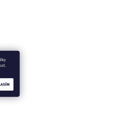
íky
ost.
ASÍM