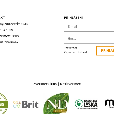
AKT
PŘIHLÁŠENÍ
o
@
zoozverimex.cz
7 947 929
erimex Sirius
ius.zverimex
Registrace
Zapomenuté heslo
Zverimex Sirius
|
Maxizverimex