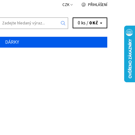
CZK
PŘIHLÁŠENÍ
0 ks /
0 Kč
DÁRKY