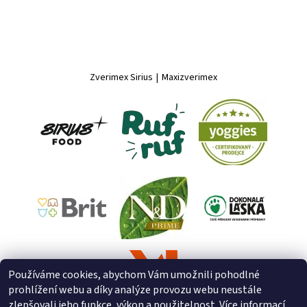
Zverimex Sirius
|
Maxizverimex
Používáme cookies, abychom Vám umožnili pohodlné
prohlížení webu a díky analýze provozu webu neustále
zlepšovali jeho funkce, výkon a použitelnost. Více informací