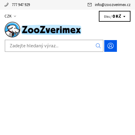
777 947 929
info
@
zoozverimex.cz
0 Kč
CZK
0 ks /