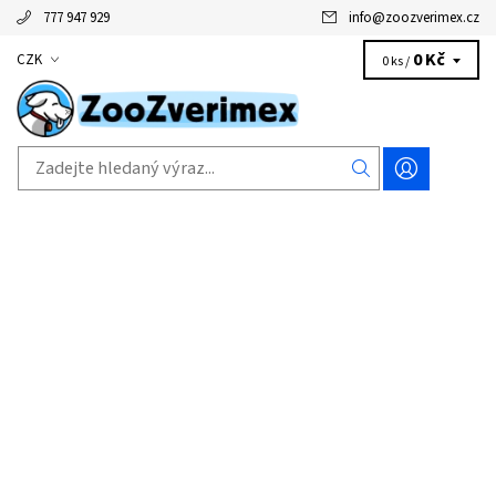
777 947 929
info
@
zoozverimex.cz
0 Kč
CZK
0 ks /