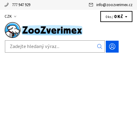
777 947 929
info
@
zoozverimex.cz
0 Kč
CZK
0 ks /