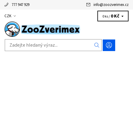
777 947 929
info
@
zoozverimex.cz
0 Kč
CZK
0 ks /