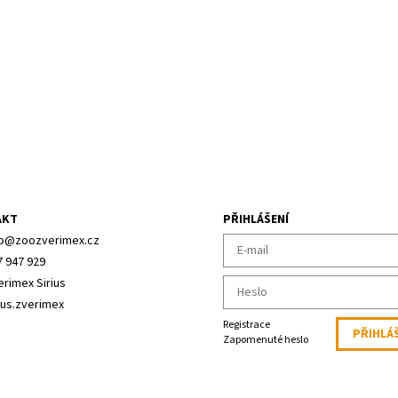
AKT
PŘIHLÁŠENÍ
o
@
zoozverimex.cz
7 947 929
erimex Sirius
ius.zverimex
Registrace
Zapomenuté heslo