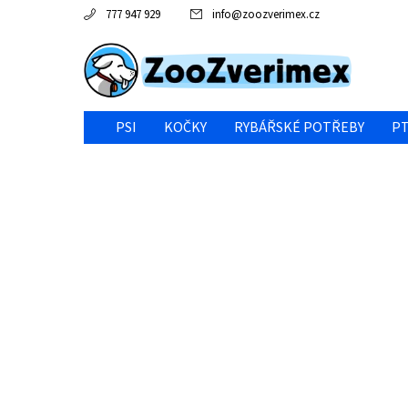
777 947 929
info
@
zoozverimex.cz
PSI
KOČKY
RYBÁŘSKÉ POTŘEBY
PT
NEJVÝHODNĚJŠÍ CENA/VÝPRODEJ
GABY RYBY