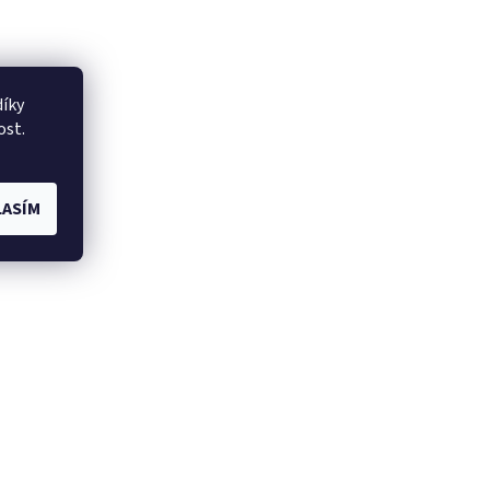
íky
ost.
ASÍM