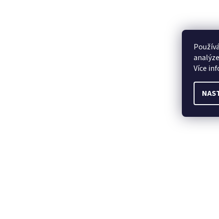
Používá
analýze
Více in
NAS