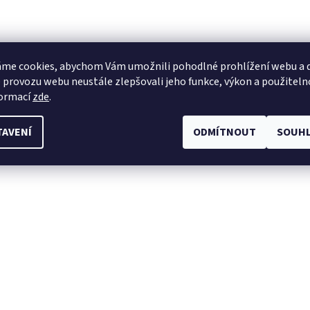
me cookies, abychom Vám umožnili pohodlné prohlížení webu a d
 provozu webu neustále zlepšovali jeho funkce, výkon a použiteln
formací
zde
.
TAVENÍ
ODMÍTNOUT
SOUHL