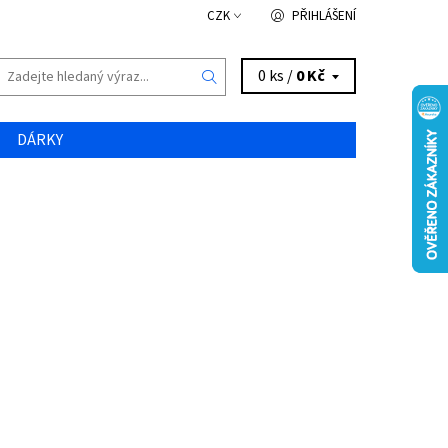
CZK
PŘIHLÁŠENÍ
0 ks /
0 Kč
DÁRKY