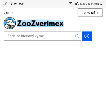
777 947 929
info
@
zoozverimex.cz
0 Kč
CZK
0 ks /