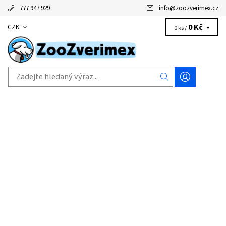
777 947 929
info
@
zoozverimex.cz
0 Kč
CZK
0 ks /