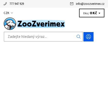
777 947 929
info
@
zoozverimex.cz
0 Kč
CZK
0 ks /