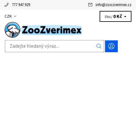
777 947 929
info
@
zoozverimex.cz
0 Kč
CZK
0 ks /