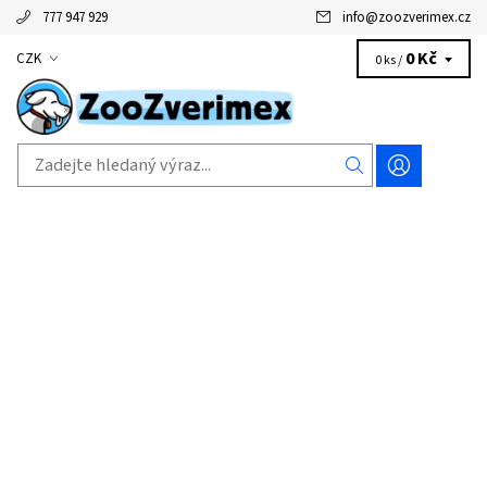
777 947 929
info
@
zoozverimex.cz
0 Kč
CZK
0 ks /